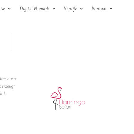
eise
Digital Nomads
Vanlife
Kontakt
lber auch
berzeugt
inks