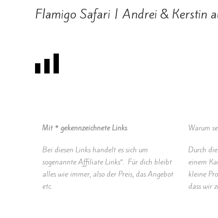
Flamigo Safari | Andrei & Kerstin a
Mit * gekennzeichnete Links
Warum set
Bei diesen Links handelt es sich um
Durch die
sogenannte Affiliate Links“. Für dich bleibt
einem Kau
alles wie immer, also der Preis, das Angebot
kleine Pro
etc.
dass wir 