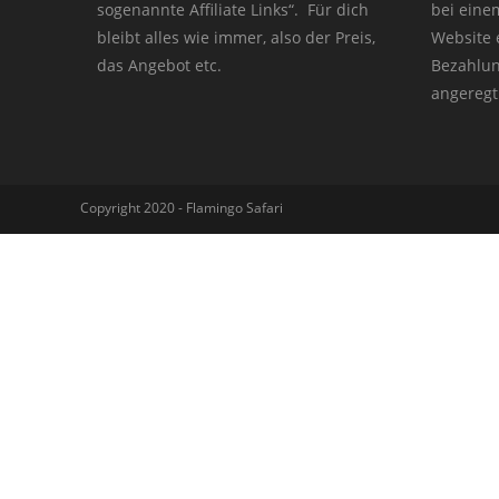
sogenannte Affiliate Links“. Für dich
bei eine
bleibt alles wie immer, also der Preis,
Website e
das Angebot etc.
Bezahlun
angeregt
Copyright 2020 - Flamingo Safari