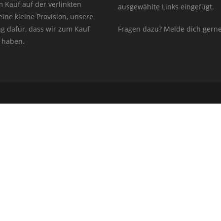
m Kauf auf der verlinkten
ausgewählte Links eingefügt.
ine kleine Provision, unsere
g dafür, dass wir zum Kauf
Fragen dazu? Melde dich gerne
 haben.