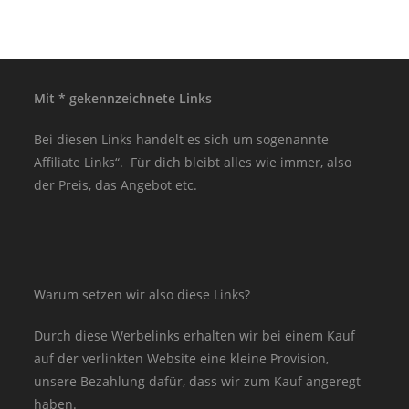
Mit * gekennzeichnete Links
Bei diesen Links handelt es sich um sogenannte
Affiliate Links“. Für dich bleibt alles wie immer, also
der Preis, das Angebot etc.
Warum setzen wir also diese Links?
Durch diese Werbelinks erhalten wir bei einem Kauf
auf der verlinkten Website eine kleine Provision,
unsere Bezahlung dafür, dass wir zum Kauf angeregt
haben.