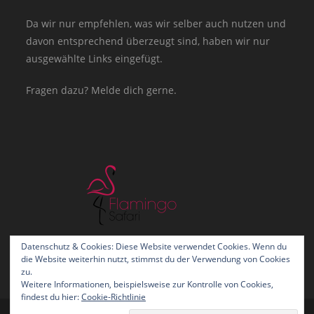
Da wir nur empfehlen, was wir selber auch nutzen und
davon entsprechend überzeugt sind, haben wir nur
ausgewählte Links eingefügt.
Fragen dazu? Melde dich gerne.
Datenschutz & Cookies: Diese Website verwendet Cookies. Wenn du
die Website weiterhin nutzt, stimmst du der Verwendung von Cookies
zu.
Weitere Informationen, beispielsweise zur Kontrolle von Cookies,
findest du hier:
Cookie-Richtlinie
Kontakt
Impressum
Datenschutz