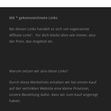
Mit * gekennzeichnete Links
Bei diesen Links handelt es sich um sogenannte
Affiliate Links“. Für dich bleibt alles wie immer, also
der Preis, das Angebot etc.
Warum setzen wir also diese Links?
Durch diese Werbelinks erhalten wir bei einem Kauf
auf der verlinkten Website eine kleine Provision,
unsere Bezahlung dafür, dass wir zum Kauf angeregt
haben.